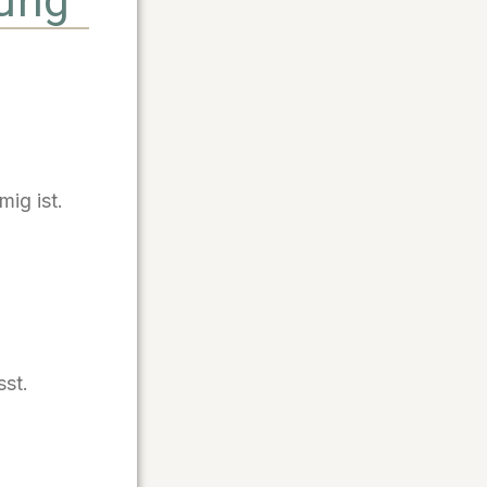
nung
ig ist.
st.