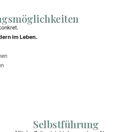
ngs
möglichkeiten
konkret.
dern im Leben.
hen
en
Selbstführung